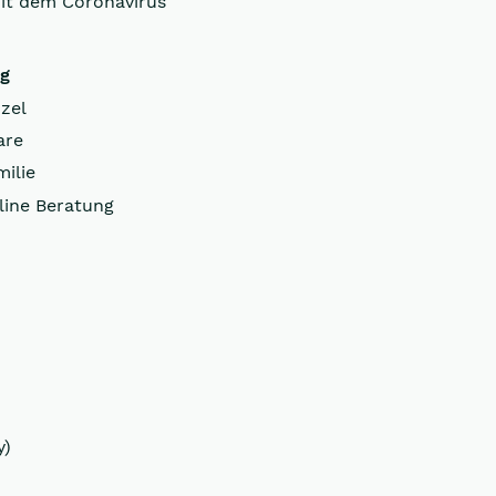
it dem Coronavirus
ng
zel
are
milie
line Beratung
y)