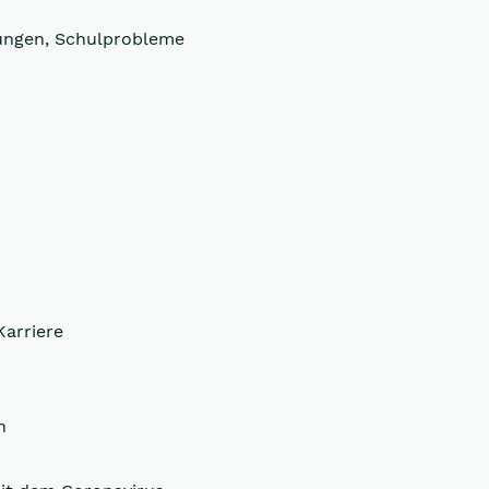
rungen, Schulprobleme
Karriere
n