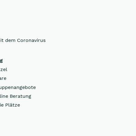
it dem Coronavirus
ng
zel
are
uppenangebote
line Beratung
ie Plätze