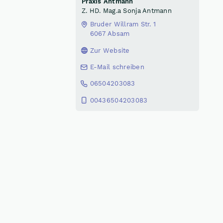
Praxis Antmann
Z. HD. Mag.a Sonja Antmann
Bruder Willram Str. 1
6067 Absam
Zur Website
E-Mail schreiben
06504203083
00436504203083