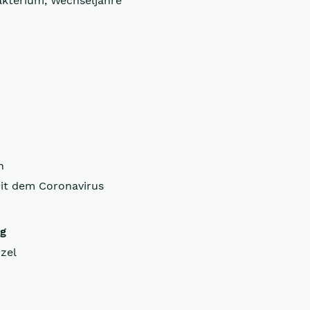
akterium, Wechseljahre
n
it dem Coronavirus
ng
zel