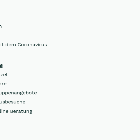
n
it dem Coronavirus
ng
zel
are
uppenangebote
usbesuche
line Beratung