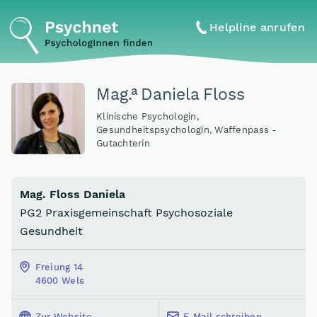
Helpline anrufen
a
Mag
.
Daniela Floss
Klinische Psychologin,
Gesundheitspsychologin, Waffenpass -
Gutachterin
Mag. Floss Daniela
PG2 Praxisgemeinschaft Psychosoziale
Gesundheit
Freiung 14
4600 Wels
Zur Website
E-Mail schreiben