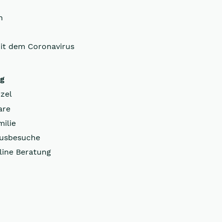
n
it dem Coronavirus
ng
zel
are
milie
usbesuche
line Beratung