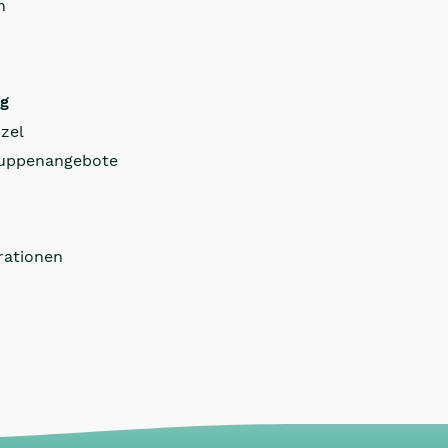
n
ng
zel
uppenangebote
rationen