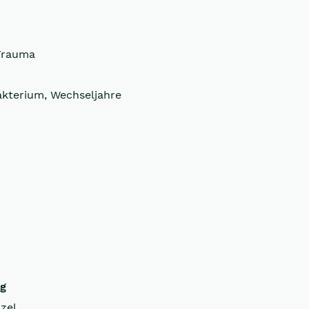
Trauma
akterium, Wechseljahre
ng
zel