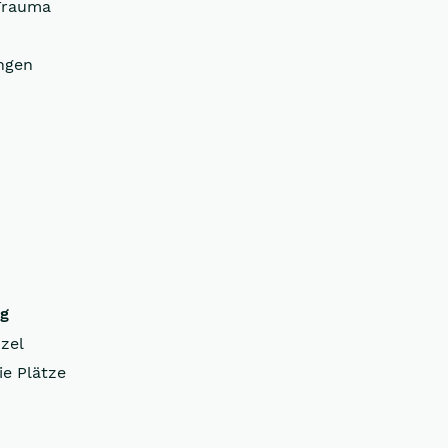
Trauma
ngen
ng
zel
ie Plätze