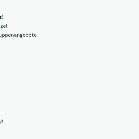
ng
zel
uppenangebote
y)