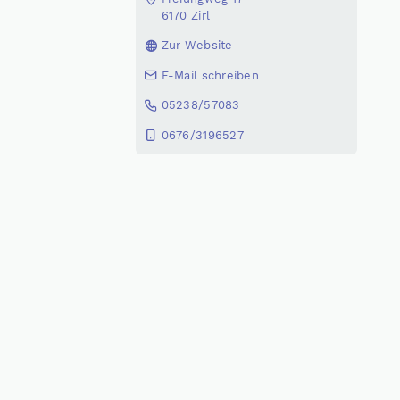
6170 Zirl
Zur Website
E-Mail schreiben
05238/57083
0676/3196527