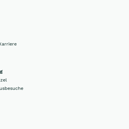
Karriere
ng
zel
usbesuche