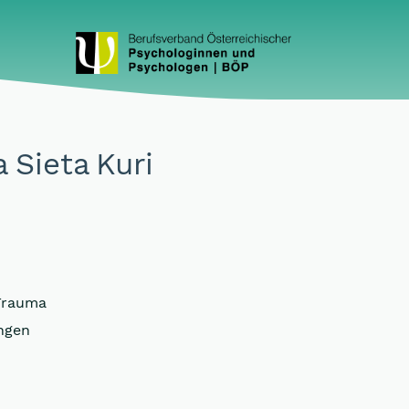
 Sieta Kuri
Trauma
ngen