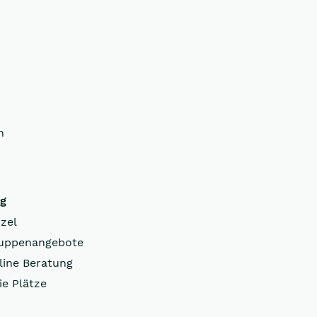
n
ng
zel
uppenangebote
line Beratung
ie Plätze