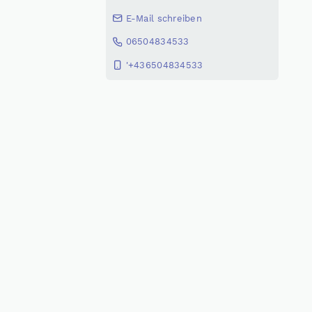
E-Mail schreiben
06504834533
'+436504834533