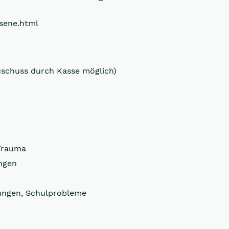
hsene.html
uschuss durch Kasse möglich)
Trauma
ngen
rungen, Schulprobleme