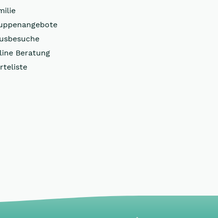
milie
uppenangebote
usbesuche
line Beratung
rteliste