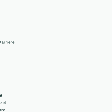
Karriere
ng
zel
are