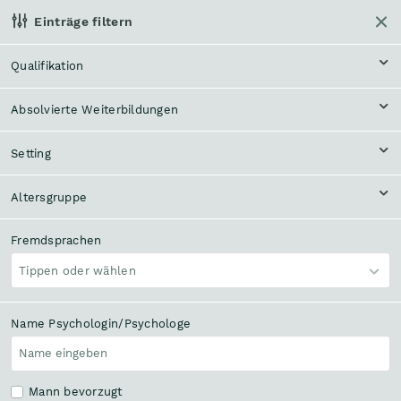
Einträge filtern
Helpline anrufen
Qualifikation
Klinisch-psycholog.
Beratung, Behandlung,
Absolvierte Weiterbildungen
Diagnostik
Therapie
Setting
Themenfeld
Tippen oder wählen
Altersgruppe
In meiner Nähe
Bundesland und Bezirk
Fremdsprachen
Tippen oder wählen
Name Psychologin/Psychologe
Suchen
3360 Einträge
Mann bevorzugt