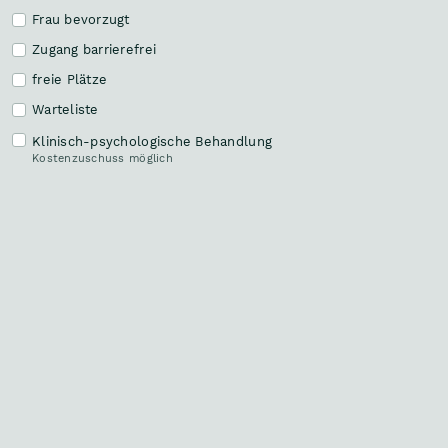
Frau bevorzugt
Zugang barrierefrei
Malena Biernat, MSc., BSc.
3031 Pressbaum
freie Plätze
Klinische Psychologin
Warteliste
Klinisch-psychologische Behandlung
a
Mag
.
Christina Buchinger
Kostenzuschuss möglich
3109 St. Pölten
Klinische Psychologin, Gesundheitspsychologin,
Spezialisierung Kinder-, Jugend- u. Familienpsychologie
a
Mag
.
Patricia Prunner
1020 Wien
Klinische Psychologin, Gesundheitspsychologin,
Psychotherapeutin, Spezialisierung Notfallpsychologie,
Vertragspsychologin
a
Mag
.
Sandra Rädler
2700 Wiener Neustadt
Klinische Psychologin, Gesundheitspsychologin,
Waffenpass - Gutachterin, Klinisch-psychologische
Behandlung (Kostenzuschuss durch Kasse möglich),