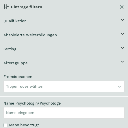
Einträge filtern
Helpline anrufen
Qualifikation
Klinisch-psycholog.
Beratung, Behandlung,
Absolvierte Weiterbildungen
Diagnostik
Therapie
Setting
Themenfeld
Tippen oder wählen
Altersgruppe
In meiner Nähe
Bundesland und Bezirk
Fremdsprachen
Tippen oder wählen
Name Psychologin/Psychologe
Suchen
3360 Einträge
Mann bevorzugt