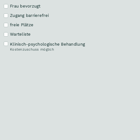
Frau bevorzugt
a
Zugang barrierefrei
Mag
.
Birgitta Grogger
8962 Gröbming | 8962 Gröbming
freie Plätze
Klinische Psychologin, Gesundheitspsychologin, Klinisch-
psychologische Behandlung (Kostenzuschuss durch Kasse
Warteliste
möglich), Vertragspsychologin
Klinisch-psychologische Behandlung
Kostenzuschuss möglich
a
Mag
.
Martina Neuwirther
9020 Klagenfurt
Klinische Psychologin, Gesundheitspsychologin, Klinisch-
psychologische Behandlung (Kostenzuschuss durch Kasse
möglich)
a
in
Mag
.
Dr
.
Claudia Vogrincic-Haselbacher
8010 Graz
a
Mag
.
Cansu Erdem-Yilmaz
1230 Wien
Klinische Psychologin