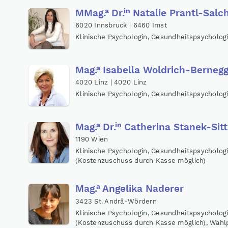
a
in
MMag
.
Dr
.
Natalie Prantl-Salc
6020 Innsbruck | 6460 Imst
Klinische Psychologin, Gesundheitspsycholog
a
Mag
.
Isabella Woldrich-Bernegg
4020 Linz | 4020 Linz
Klinische Psychologin, Gesundheitspsycholog
a
in
Mag
.
Dr
.
Catherina Stanek-Sit
1190 Wien
Klinische Psychologin, Gesundheitspsycholog
(Kostenzuschuss durch Kasse möglich)
a
Mag
.
Angelika Naderer
3423 St. Andrä-Wördern
Klinische Psychologin, Gesundheitspsycholog
(Kostenzuschuss durch Kasse möglich), Wahl