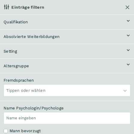
Einträge filtern
Helpline anrufen
Qualifikation
Klinisch-psycholog.
Beratung, Behandlung,
Absolvierte Weiterbildungen
Diagnostik
Therapie
Setting
Themenfeld
COVID-19
Altersgruppe
In meiner Nähe
Bundesland und Bezirk
Fremdsprachen
Tippen oder wählen
Name Psychologin/Psychologe
Suchen
589 Einträge
Mann bevorzugt